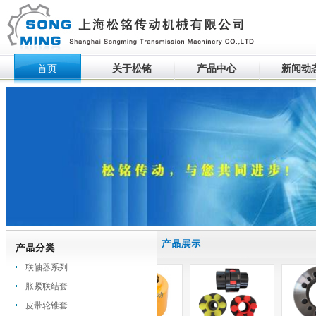
首页
关于松铭
产品中心
新闻动
生产设备滚动
联轴器系列
胀紧联结套
皮带轮锥套