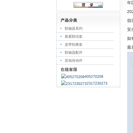
年
2
假
联轴器系列
安
胀紧联结套
如
皮带轮锥套
最
联轴器配件
其他传动件
405270208
2317230273