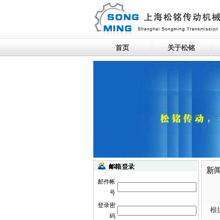
首页
关于松铭
生产设备滚动
新
邮件帐
号
登录密
根
码