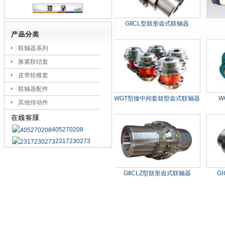
GIICL型鼓形齿式联轴器
联轴器系列
胀紧联结套
皮带轮锥套
联轴器配件
WGT型接中间套鼓型齿式联轴器
W
其他传动件
405270208
2317230273
GⅡCLZ型鼓形齿式联轴器
G