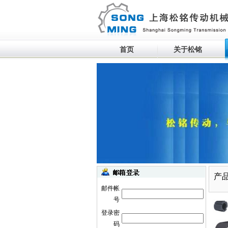
首页
关于松铭
生产设备滚动
产
邮件帐
号
登录密
码